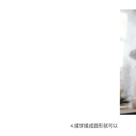
揉饼揉成圆形就可以
4.