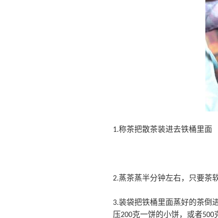
称茶把散茶装进去铁桶里面
1.
蒸茶蒸半分钟左右，只要茶
2.
装袋把铁桶里面蒸好的茶倒
3.
压
克一饼的小饼，或者
200
500